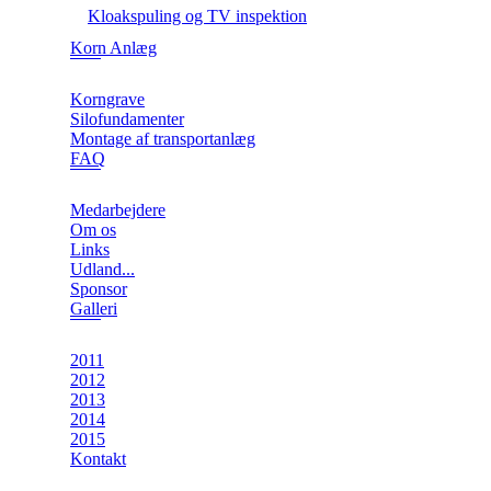
Kloakspuling og TV inspektion
Korn Anlæg
Korngrave
Silofundamenter
Montage af transportanlæg
FAQ
Medarbejdere
Om os
Links
Udland...
Sponsor
Galleri
2011
2012
2013
2014
2015
Kontakt