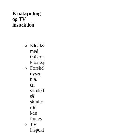
Kloakspuling
og TV
inspektion
Kloakspuling
med
trailermonteret
kloakspuler
Forskellige
dyser,
bla.
en
sondedyse,
så
skjulte
rør
kan
findes
TV
inspektion