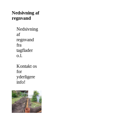
Nedsivning af
regnvand
Nedsivning
af
regnvand
fra
tagflader
o.l.
Kontakt os
for
yderligere
info!