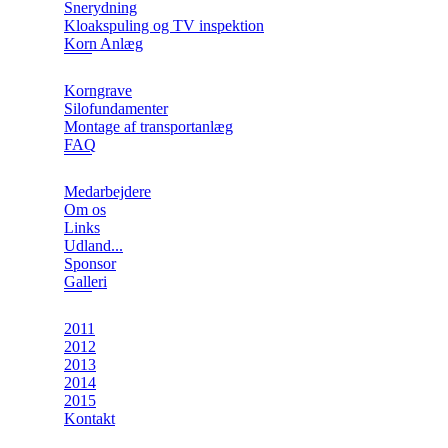
Snerydning
Kloakspuling og TV inspektion
Korn Anlæg
Korngrave
Silofundamenter
Montage af transportanlæg
FAQ
Medarbejdere
Om os
Links
Udland...
Sponsor
Galleri
2011
2012
2013
2014
2015
Kontakt