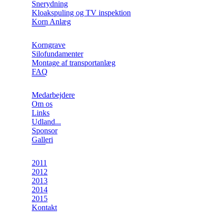
Snerydning
Kloakspuling og TV inspektion
Korn Anlæg
Korngrave
Silofundamenter
Montage af transportanlæg
FAQ
Medarbejdere
Om os
Links
Udland...
Sponsor
Galleri
2011
2012
2013
2014
2015
Kontakt